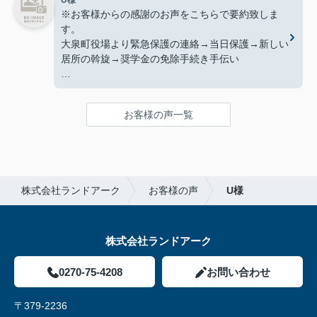
U様
※お客様からの感謝のお声をこちらで要約致しま
す。
大泉町役場より緊急保護の連絡→当日保護→新しい
居所の斡旋→奨学金の免除手続き手伝い
自分自身最初はどうなることかと思っていました
が、何とか通学しながら親からの独立をすることが
お客様の声一覧
できました。大変ありがとうございました。
株式会社ランドアーク
お客様の声
U様
株式会社ランドアーク
0270-75-4208
お問い合わせ
〒379-2236