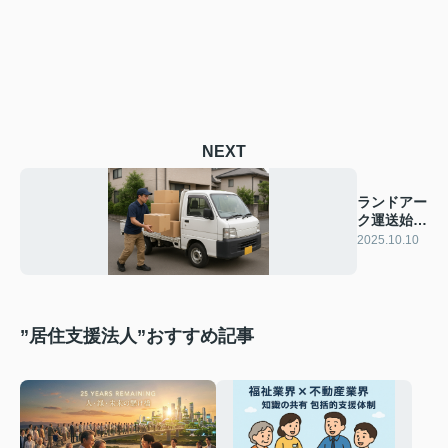
NEXT
ランドアー
ク運送始め
ます！！！
2025.10.10
”居住支援法人”おすすめ記事