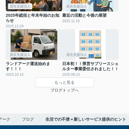
居住支援法人
居住支援法人
2025年総括と年末年始のお知
最近の活動と今後の展望
らせ
2025.11.16
2025.12.29
居住支援法人
居住支援法人
ランドアーク運送始めま
日本初！！県営サブリースシェ
す！！！
ルター事業委任されました！！
2025.10.10
2025.08.22
もっと見る
ブログトップへ
アーク
ブログ
生活での不便＝新しいサービス提供のヒント