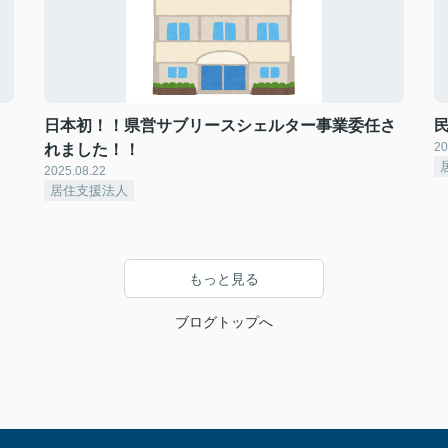
日本初！！県営サブリースシェルター事業委任さ
20
れました！！
2025.08.22
居住支援法人
もっと見る
ブログトップへ